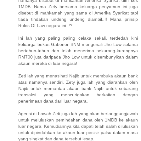
namanya disebut di mahkamah Amerika Syarikat dlm kes
1MDB. Nama Zety bersama keluarga penyamun ini juga
disebut di mahkamah yang sama di Amerika Syarikat tapi
tiada tindakan undeng undeng diambil..!! Mana prinsip
Rules Of Law negara ini..!?
Ini lah yang paling paling celaka sekali, terdedah kini
keluarga bekas Gabenor BNM mengenali Jho Low selama
bertahun-tahun dan telah menerima sekurang-kurangnya
RM700 juta daripada Jho Low untuk disembunyikan dalam
akaun mereka di luar negara!
Zeti lah yang menasihati Najib untuk membuka akaun bank
atas namanya sendiri. Zety juga lah yang diarahkan oleh
Najib untuk memantau akaun bank Najib untuk sebarang
transaksi yang mencurigakan berkaitan dengan
penerimaan dana dari luar negara.
Agensi di bawah Zeti juga lah yang akan bertanggungjawab
untuk meluluskan pemindahan dana oleh 1MDB ke akaun
luar negara. Kemudiannya kita dapati telah salah diluluskan
untuk dipindahkan ke akaun luar pesisir palsu dalam masa
yang singkat dan dana tersebut lesap.