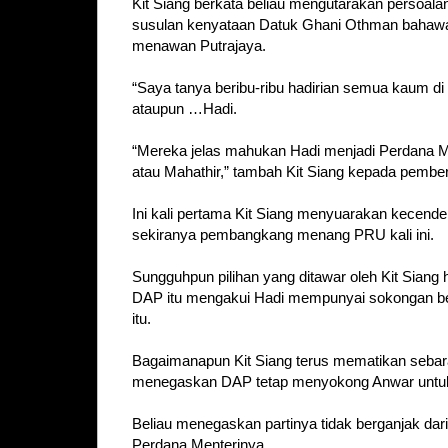
Kit Siang berkata beliau mengutarakan persoala
susulan kenyataan Datuk Ghani Othman bahawa
menawan Putrajaya.
“Saya tanya beribu-ribu hadirian semua kaum di
ataupun …Hadi.
“Mereka jelas mahukan Hadi menjadi Perdana Men
atau Mahathir,” tambah Kit Siang kepada pember
Ini kali pertama Kit Siang menyuarakan kecen
sekiranya pembangkang menang PRU kali ini.
Sungguhpun pilihan yang ditawar oleh Kit Sia
DAP itu mengakui Hadi mempunyai sokongan bes
itu.
Bagaimanapun Kit Siang terus mematikan sebar
menegaskan DAP tetap menyokong Anwar untuk ja
Beliau menegaskan partinya tidak berganjak da
Perdana Menterinya.