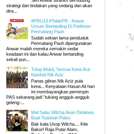
Seri Anwar Ibrahim berhubung
strategi dan tindakan yang sedang dan akan
dira...
#PRU13 #TolakPR - Anwar
Umum Bertanding Di Parlimen
Permatang Pauh
Sudah sekian lama penduduk
Permatang Pauh dipergunakan
Anwar malah mereka semakin sedar
keadaan ini dan kalau Anwar bertanding
sekali pun...
Tutup Mulut, Semua Kena Ikut
Nasihat Nik Aziz
Panas giliran Nik Aziz pula
kena... Kenyataan Hasan Ali hari
ini membayangkan pemimpin
PAS sekarang jadi "tukang angguk-angguk
geleng-...
Mat Sabu Wilcha Akan Didakwa
Buat Tuduhan Palsu
Bak kata Usop Wilcha.... Kite
Bakor! Raja Putar Alam,