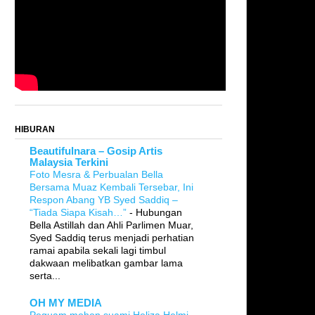
HIBURAN
Beautifulnara – Gosip Artis
Malaysia Terkini
Foto Mesra & Perbualan Bella
Bersama Muaz Kembali Tersebar, Ini
Respon Abang YB Syed Saddiq –
“Tiada Siapa Kisah…”
-
Hubungan
Bella Astillah dan Ahli Parlimen Muar,
Syed Saddiq terus menjadi perhatian
ramai apabila sekali lagi timbul
dakwaan melibatkan gambar lama
serta...
OH MY MEDIA