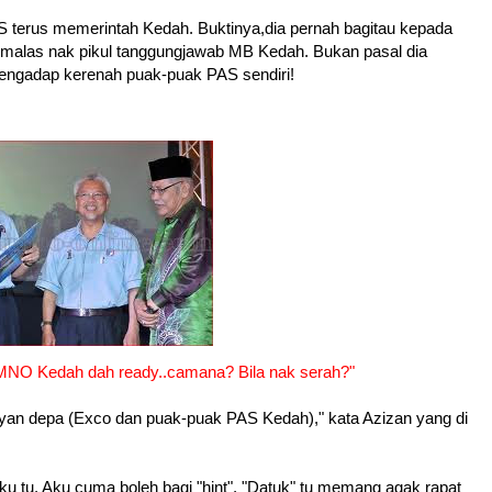
S terus memerintah Kedah. Buktinya,dia pernah bagitau kepada
 malas nak pikul tanggungjawab MB Kedah. Bukan pasal dia
 mengadap kerenah puak-puak PAS sendiri!
UMNO Kedah dah ready..camana? Bila nak serah?"
layan depa (Exco dan puak-puak PAS Kedah)," kata Azizan yang di
ku tu. Aku cuma boleh bagi "hint", "Datuk" tu memang agak rapat