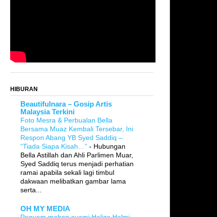
HIBURAN
Beautifulnara – Gosip Artis
Malaysia Terkini
Foto Mesra & Perbualan Bella
Bersama Muaz Kembali Tersebar, Ini
Respon Abang YB Syed Saddiq –
“Tiada Siapa Kisah…”
-
Hubungan
Bella Astillah dan Ahli Parlimen Muar,
Syed Saddiq terus menjadi perhatian
ramai apabila sekali lagi timbul
dakwaan melibatkan gambar lama
serta...
OH MY MEDIA