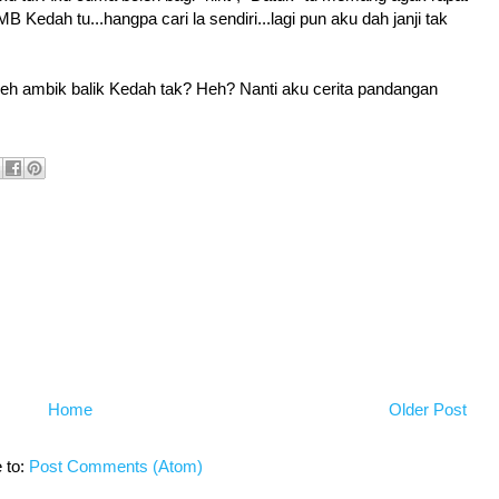
 Kedah tu...hangpa cari la sendiri...lagi pun aku dah janji tak
leh ambik balik Kedah tak? Heh? Nanti aku cerita pandangan
Home
Older Post
 to:
Post Comments (Atom)