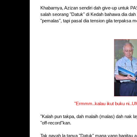
Khabarnya, Azizan sendiri dah give-up untuk PA
salah seorang "Datuk" di Kedah bahawa dia dah
"pemalas", tapi pasal dia tension gila terpaksa
"Ermmm..kalau ikut buku ni..
"Kalah pun takpa, dah malaih (malas) dah nak 
"off-record"kan.
Tak payah la tanya "Datuk" mana yang bagitau a