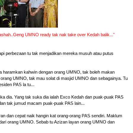
Bashah..Geng UMNO ready tak nak take over Kedah balik..."
Tapi perbezaan tu tak menjadikan mereka musuh atau putus
a haramkan kahwin dengan orang UMNO, tak boleh makan
orang UMNO, tak mau solat di masjid UMNO dan sebagainya. Tu
siden PAS la tu...
ka dia. Yang tak suka dia ialah Exco Kedah dan puak-puak PAS
al dan tak jumud macam puak-puak PAS lain...
n dan cepat naik hangin kat orang-orang PAS sendiri. Maklum
uk dari orang UMNO. Sebab tu Azizan layan orang UMNO dan