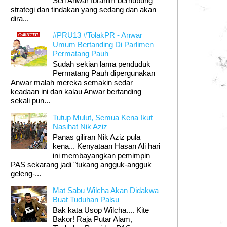
Seri Anwar Ibrahim berhubung
strategi dan tindakan yang sedang dan akan
dira...
#PRU13 #TolakPR - Anwar
Umum Bertanding Di Parlimen
Permatang Pauh
Sudah sekian lama penduduk
Permatang Pauh dipergunakan
Anwar malah mereka semakin sedar
keadaan ini dan kalau Anwar bertanding
sekali pun...
Tutup Mulut, Semua Kena Ikut
Nasihat Nik Aziz
Panas giliran Nik Aziz pula
kena... Kenyataan Hasan Ali hari
ini membayangkan pemimpin
PAS sekarang jadi "tukang angguk-angguk
geleng-...
Mat Sabu Wilcha Akan Didakwa
Buat Tuduhan Palsu
Bak kata Usop Wilcha.... Kite
Bakor! Raja Putar Alam,