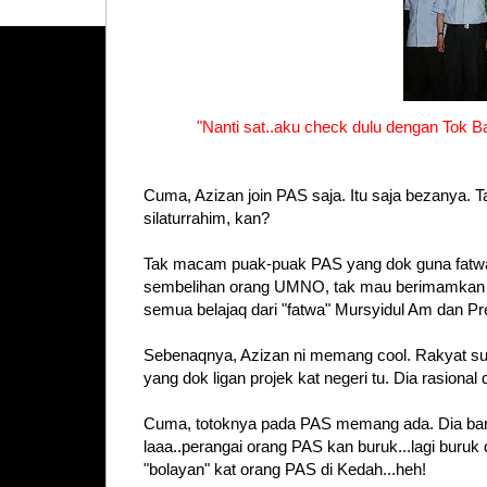
"Nanti sat..aku check dulu dengan Tok 
Cuma, Azizan join PAS saja. Itu saja bezanya. 
silaturrahim, kan?
Tak macam puak-puak PAS yang dok guna fatw
sembelihan orang UMNO, tak mau berimamkan 
semua belajaq dari "fatwa" Mursyidul Am dan Pre
Sebenaqnya, Azizan ni memang cool. Rakyat su
yang dok ligan projek kat negeri tu. Dia rasion
Cuma, totoknya pada PAS memang ada. Dia bara
laaa..perangai orang PAS kan buruk...lagi bur
"bolayan" kat orang PAS di Kedah...heh!